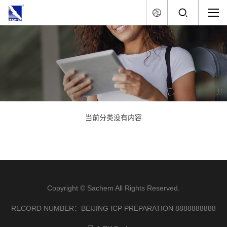
当前分类没有内容
Copyright © Sachem All Rights Reserved.
RECORD NUMBER：BEIJING ICP PREPARATION 8888888888